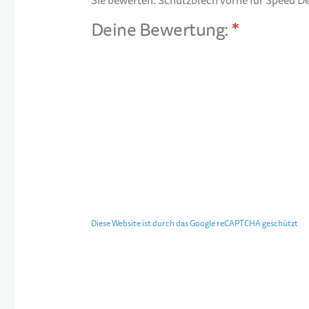
Sie bewerten:
Schutzblech vorne für Speed D
Deine Bewertung:
1 star
2 stars
3 stars
4 stars
5 stars
Diese Website ist durch das Google reCAPTCHA geschützt