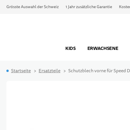
Grösste Auswahl der Schweiz
1 Jahr zusätzliche Garantie
Koste
KIDS
ERWACHSENE
Startseite
Ersatzteile
Schutzblech vorne für Speed 
Zum Ende der Bildgalerie springen