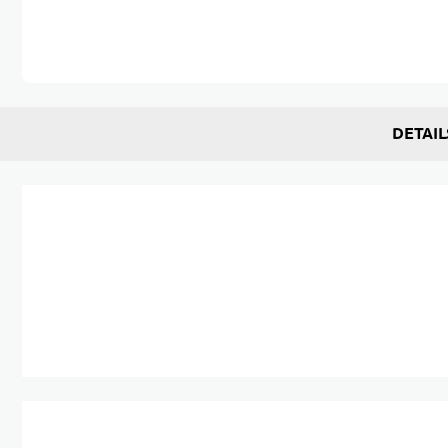
Zum Anfang der Bildgalerie springen
DETAIL