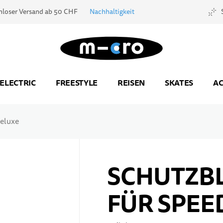
nloser Versand ab 50 CHF
Nachhaltigkeit
Zur Startseite
ELECTRIC
FREESTYLE
REISEN
SKATES
AC
Deluxe
SCHUTZB
FÜR SPEE