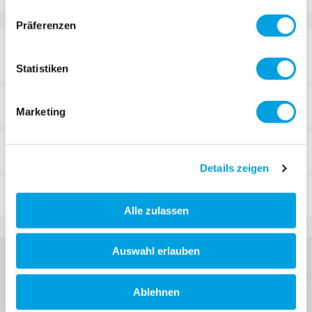
Präferenzen
DETAILS
Statistiken
TECHNISCHE DATEN
Marketing
BEWERTUNGEN
Details zeigen
FAQ
Alle zulassen
Auswahl erlauben
Ablehnen
MELDE DICH FÜR DEN MICRO NEWSLETTER