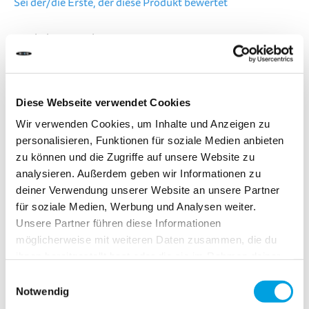
Sei der/die Erste, der diese Produkt bewertet
Inhalt - 8 Stück
LIEFERZEIT:
Bestelle heute bis 13.00 Uhr.
Dein Produkt wird am gleichen Werktag verschickt.
Diese Webseite verwendet Cookies
Wir verwenden Cookies, um Inhalte und Anzeigen zu
CHF 4.90
personalisieren, Funktionen für soziale Medien anbieten
zu können und die Zugriffe auf unsere Website zu
Inkl. MwSt.
analysieren. Außerdem geben wir Informationen zu
deiner Verwendung unserer Website an unsere Partner
für soziale Medien, Werbung und Analysen weiter.
In den Warenkorb
Unsere Partner führen diese Informationen
möglicherweise mit weiteren Daten zusammen, die du
ihnen bereitgestellt hast oder die sie im Rahmen deiner
Zur Vergleichsliste hinzufügen
Nutzung der Dienste gesammelt haben.
Einwilligungsauswahl
Zur Wunschliste hinzufügen
Notwendig