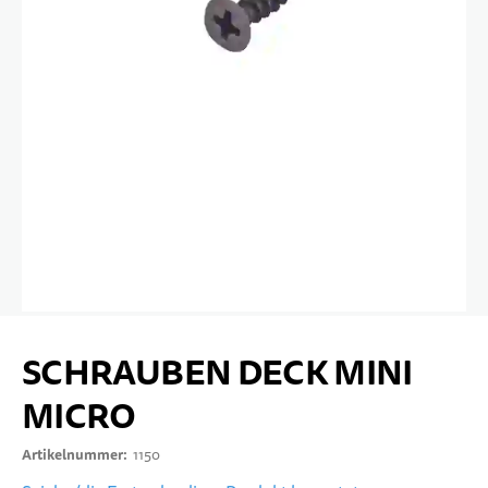
10 JAHRE+
SPORT & FREIZEIT
TEENS
Zum Anfang der Bildgalerie springen
SCHRAUBEN DECK MINI
MICRO
Artikelnummer
1150