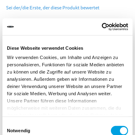
Sei der/die Erste, der diese Produkt bewertet
LIEFERZEIT:
Bestelle heute bis 13.00 Uhr.
Dein Produkt wird am gleichen Werktag verschickt.
Diese Webseite verwendet Cookies
CHF 21.90
Wir verwenden Cookies, um Inhalte und Anzeigen zu
personalisieren, Funktionen für soziale Medien anbieten
Inkl. MwSt.
zu können und die Zugriffe auf unsere Website zu
analysieren. Außerdem geben wir Informationen zu
deiner Verwendung unserer Website an unsere Partner
In den Warenkorb
für soziale Medien, Werbung und Analysen weiter.
Unsere Partner führen diese Informationen
möglicherweise mit weiteren Daten zusammen, die du
Zur Vergleichsliste hinzufügen
ihnen bereitgestellt hast oder die sie im Rahmen deiner
Zur Wunschliste hinzufügen
Nutzung der Dienste gesammelt haben.
Einwilligungsauswahl
Notwendig