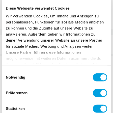
Diese Webseite verwendet Cookies
Zur Vergleichsliste hinzufügen
Wir verwenden Cookies, um Inhalte und Anzeigen zu
Zur Wunschliste hinzufügen
personalisieren, Funktionen für soziale Medien anbieten
zu können und die Zugriffe auf unsere Website zu
analysieren. Außerdem geben wir Informationen zu
deiner Verwendung unserer Website an unsere Partner
DETAILS
für soziale Medien, Werbung und Analysen weiter.
Unsere Partner führen diese Informationen
möglicherweise mit weiteren Daten zusammen, die du
BESCHREIBUNG
ihnen bereitgestellt hast oder die sie im Rahmen deiner
Nutzung der Dienste gesammelt haben.
Einwilligungsauswahl
Lade deinen Microlino mit dem ICCB Charger – dem
Notwendig
ultimativen Haushaltsgerät für Elektromobilität! Dieser
intelligente Ladestecker wurde speziell für den Microlino
Präferenzen
entwickelt und bietet eine bequeme Möglichkeit, dein
Elektroauto direkt von zu Hause aus aufzuladen.
Der ICCB Charger ist benutzerfreundlich und effizient. Mit
Statistiken