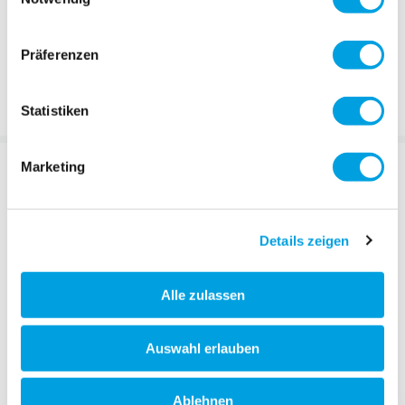
aus einer Schiebestange mit Handgriff und Lenkfunktion,
einem Sitz, zwei Griffen sowie einem höhenverstellbaren
Präferenzen
Fussbrett. Der praktische Kinderwagenersatz ist einfach
zusammenklappbar und bietet den Kids jedes Mal aufs
Neue ein unvergessliches Fahrerlebnis.
Statistiken
BESCHREIBUNG
Marketing
Details zeigen
Alle zulassen
Video
Auswahl erlauben
Ablehnen