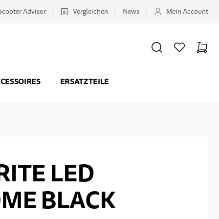
Scooter Advisor
Vergleichen
News
Mein Account
SUCHE
WUNSCHZETTEL
WAREN
Minicar
CESSOIRES
ERSATZTEILE
RITE LED
ME BLACK