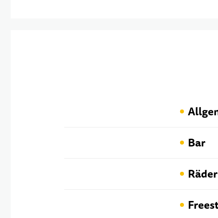
Allge
Bar
Räder
Frees