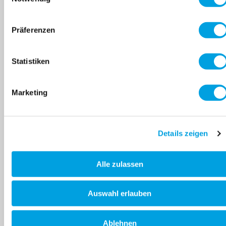
Produktneuheiten,
Aktionen, Events und
Präferenzen
vieles mehr!
Statistiken
Marketing
Abonnier
E-Mail Adresse
Diese Website ist durch das Google reCAPTCHA geschützt
Details zeigen
Alle zulassen
Auswahl erlauben
SHOP
Ablehnen