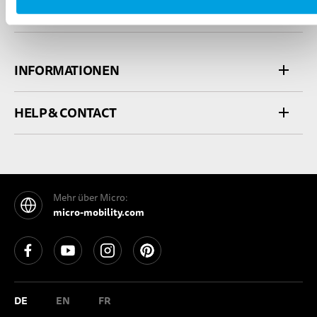
SERVICE
INFORMATIONEN
HELP & CONTACT
Mehr über Micro:
micro-mobility.com
See our Facebook
See our YouTube channel
See our Instagram
See our Pinterest
DE
EN
FR