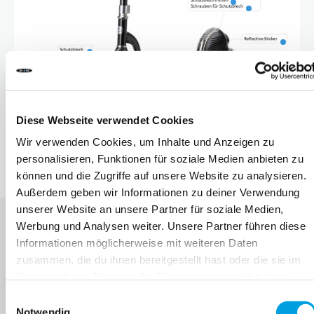
10 JAHRE+
SPORT & FREIZEIT
TEENS
Diese Webseite verwendet Cookies
Wir verwenden Cookies, um Inhalte und Anzeigen zu
personalisieren, Funktionen für soziale Medien anbieten zu
können und die Zugriffe auf unsere Website zu analysieren.
Außerdem geben wir Informationen zu deiner Verwendung
unserer Website an unsere Partner für soziale Medien,
Werbung und Analysen weiter. Unsere Partner führen diese
Informationen möglicherweise mit weiteren Daten
zusammen, die du ihnen bereitgestellt hast oder die sie im
MELDE DICH FÜR DEN MICRO NEWSLETTER
Rahmen deiner Nutzung der Dienste gesammelt haben.
AN
Einwilligungsauswahl
Notwendig