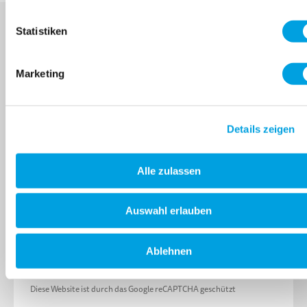
Statistiken
MELDE DICH FÜR DEN MICRO NEWSLETTER
Marketing
AN
Produktneuheiten,
Details zeigen
Aktionen, Events und
vieles mehr!
Alle zulassen
Auswahl erlauben
Abonnier
E-Mail Adresse
Ablehnen
Diese Website ist durch das Google reCAPTCHA geschützt