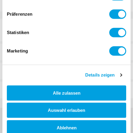
Präferenzen
DETAILS
Statistiken
Marketing
TECHNISCHE DATEN
BEWERTUNGEN
Details zeigen
FAQ
Alle zulassen
Auswahl erlauben
Ablehnen