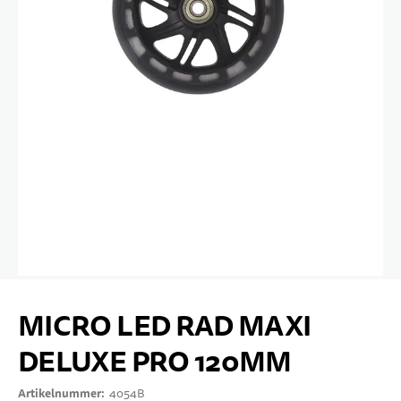
10 JAHRE+
SPORT & FREIZEIT
TEENS
Zum Anfang der Bildgalerie springen
MICRO LED RAD MAXI
DELUXE PRO 120MM
Artikelnummer
4054B