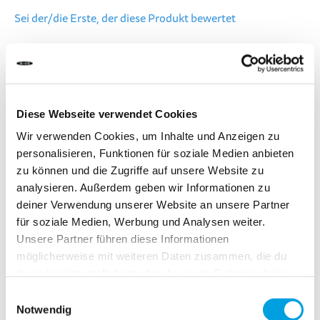
Sei der/die Erste, der diese Produkt bewertet
Lieferumfang - 2 Stück
LIEFERZEIT:
Bestelle heute bis 13.00 Uhr.
Dein Produkt wird am gleichen Werktag verschickt.
Diese Webseite verwendet Cookies
Wir verwenden Cookies, um Inhalte und Anzeigen zu
personalisieren, Funktionen für soziale Medien anbieten
CHF 36.50
zu können und die Zugriffe auf unsere Website zu
Inkl. MwSt.
analysieren. Außerdem geben wir Informationen zu
deiner Verwendung unserer Website an unsere Partner
für soziale Medien, Werbung und Analysen weiter.
Unsere Partner führen diese Informationen
In den Warenkorb
möglicherweise mit weiteren Daten zusammen, die du
ihnen bereitgestellt hast oder die sie im Rahmen deiner
Nutzung der Dienste gesammelt haben.
Zur Vergleichsliste hinzufügen
Einwilligungsauswahl
Notwendig
Zur Wunschliste hinzufügen