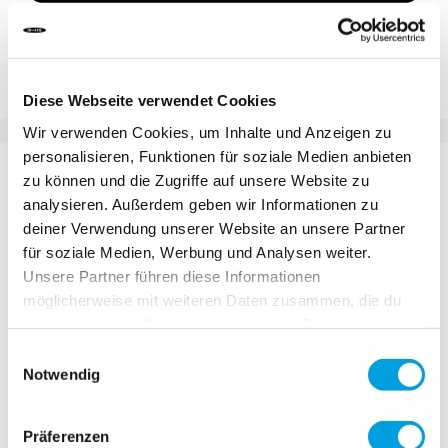
Zur Vergleichsliste hinzufügen
Zur Wunschliste hinzufügen
Diese Webseite verwendet Cookies
Wir verwenden Cookies, um Inhalte und Anzeigen zu
personalisieren, Funktionen für soziale Medien anbieten
DETAILS
zu können und die Zugriffe auf unsere Website zu
analysieren. Außerdem geben wir Informationen zu
Merkmale:
deiner Verwendung unserer Website an unsere Partner
für soziale Medien, Werbung und Analysen weiter.
innovativer magnetischer Fidlock-Verschluss
Unsere Partner führen diese Informationen
möglicherweise mit weiteren Daten zusammen, die du
rot blinkendes LED-Licht (Batterie 1 x CR1632,
ihnen bereitgestellt hast oder die sie im Rahmen deiner
3V)
Nutzung der Dienste gesammelt haben.
Einwilligungsauswahl
optimaler Sitz durch verstellbaren Drehring
Notwendig
der verstellbare Seitenclip hält das Band
immer in der optimalen Position
Präferenzen