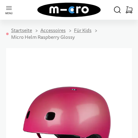
Zur Startseite
SUCHE
WARE
MENÜ
Minica
Startseite
Accessoires
Für Kids
Micro Helm Raspberry Glossy
Zum Ende der Bildgalerie springen