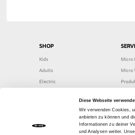
SHOP
SERV
Kids
Micro 
Adults
Micro 
Electric
Produk
Freestyle
Garant
Diese Webseite verwende
Travel
E-Scoo
Wir verwenden Cookies, um
Accessoires
anbieten zu können und di
Informationen zu deiner V
Ersatzteile
und Analysen weiter. Unse