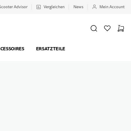
Scooter Advisor
Vergleichen
News
Mein Account
SUCHE
WUNSCHZETTEL
WAREN
Minicar
CESSOIRES
ERSATZTEILE