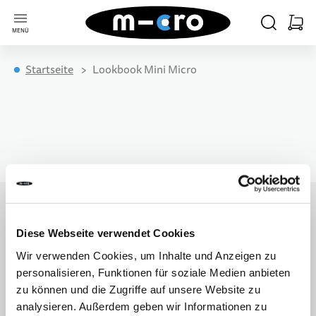
Zur Startseite
SUCHE
WARE
MENÜ
Minica
Startseite
Lookbook Mini Micro
KIDS
ERWACHSENE
ELECTRIC
FREESTYLE
REISEN
SKATES
ACCESSOIRES
ERSATZTEILE
ALLE ARTIKEL
ALLE ARTIKEL
ALLE ARTIKEL
ALLE ARTIKEL
ALLE ARTIKEL
ALLE ARTIKEL
ALLE ARTIKEL
ALLE ARTIKEL
12 MONATE+
STADT & PENDELN
ERWACHSENE
BEGINNER
FÜR KIDS
BEGINNER
FÜR KIDS
KIDS
18 MONATE+
LANGE DISTANZEN
INDIANA
FÜR ERWACHSENE
ADVANCED
FÜR ERWACHSENE
ADULTS
Diese Webseite verwendet Cookies
MELDE DICH FÜR DEN MICRO NEWSLETTER
Wir verwenden Cookies, um Inhalte und Anzeigen zu
2 JAHRE+
SHOPPING & AUSFLÜGE
PRO
FREESTYLE
personalisieren, Funktionen für soziale Medien anbieten
AN
zu können und die Zugriffe auf unsere Website zu
Produktneuheiten,
5 JAHRE+
NATURWEGE
analysieren. Außerdem geben wir Informationen zu