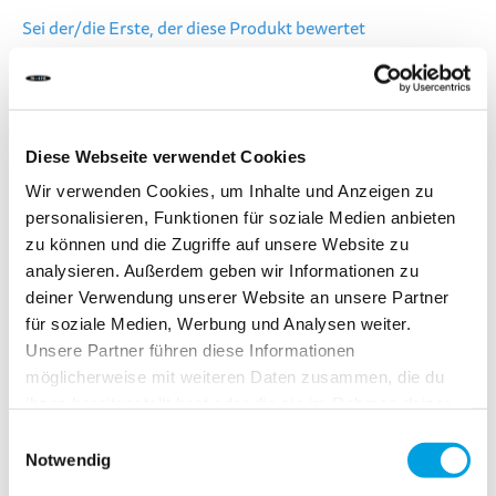
Sei der/die Erste, der diese Produkt bewertet
LIEFERZEIT:
Bestelle heute bis 13.00 Uhr.
Dein Produkt wird am gleichen Werktag verschickt.
Diese Webseite verwendet Cookies
Wir verwenden Cookies, um Inhalte und Anzeigen zu
CHF 4.90
personalisieren, Funktionen für soziale Medien anbieten
zu können und die Zugriffe auf unsere Website zu
Inkl. MwSt.
analysieren. Außerdem geben wir Informationen zu
deiner Verwendung unserer Website an unsere Partner
für soziale Medien, Werbung und Analysen weiter.
In den Warenkorb
Unsere Partner führen diese Informationen
möglicherweise mit weiteren Daten zusammen, die du
ihnen bereitgestellt hast oder die sie im Rahmen deiner
Zur Vergleichsliste hinzufügen
Nutzung der Dienste gesammelt haben.
Einwilligungsauswahl
Zur Wunschliste hinzufügen
Notwendig