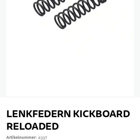
10 JAHRE+
SPORT & FREIZEIT
TEENS
Zum Anfang der Bildgalerie springen
LENKFEDERN KICKBOARD
RELOADED
Artikelnummer
4337