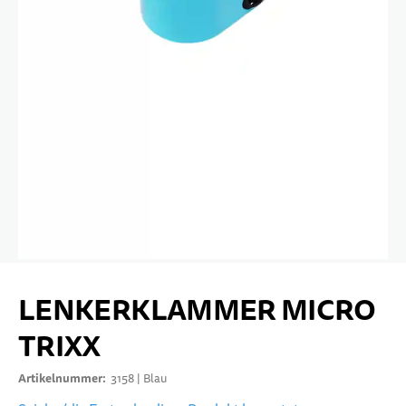
10 JAHRE+
SPORT & FREIZEIT
TEENS
Zum Anfang der Bildgalerie springen
LENKERKLAMMER MICRO
TRIXX
Artikelnummer
3158 | Blau