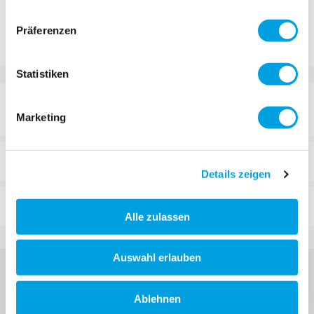
Zur Vergleichsliste hinzufügen
Präferenzen
Zur Wunschliste hinzufügen
Statistiken
DETAILS
Marketing
BEWERTUNGEN
Details zeigen
FAQ
Alle zulassen
Auswahl erlauben
Ablehnen