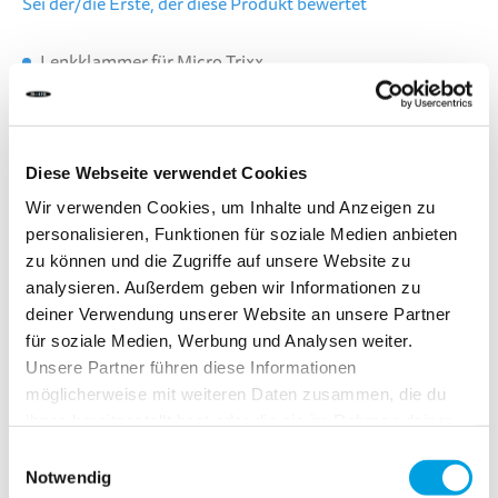
Sei der/die Erste, der diese Produkt bewertet
Lenkklammer für Micro Trixx
Farbe
Blau
Diese Webseite verwendet Cookies
LIEFERZEIT:
Wir verwenden Cookies, um Inhalte und Anzeigen zu
Bestelle heute bis 13.00 Uhr.
personalisieren, Funktionen für soziale Medien anbieten
Dein Produkt wird am gleichen Werktag verschickt.
zu können und die Zugriffe auf unsere Website zu
analysieren. Außerdem geben wir Informationen zu
CHF 12.90
deiner Verwendung unserer Website an unsere Partner
für soziale Medien, Werbung und Analysen weiter.
Inkl. MwSt.
Unsere Partner führen diese Informationen
möglicherweise mit weiteren Daten zusammen, die du
ihnen bereitgestellt hast oder die sie im Rahmen deiner
In den Warenkorb
Nutzung der Dienste gesammelt haben.
Einwilligungsauswahl
Notwendig