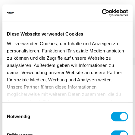
In den Warenkorb
Zur Vergleichsliste hinzufügen
Diese Webseite verwendet Cookies
Zur Wunschliste hinzufügen
Wir verwenden Cookies, um Inhalte und Anzeigen zu
personalisieren, Funktionen für soziale Medien anbieten
zu können und die Zugriffe auf unsere Website zu
analysieren. Außerdem geben wir Informationen zu
DETAILS
deiner Verwendung unserer Website an unsere Partner
für soziale Medien, Werbung und Analysen weiter.
Unsere Partner führen diese Informationen
Die Indiana Hemisphere, 30 cm aus robustem Kork,
möglicherweise mit weiteren Daten zusammen, die du
die perfekte Ergänzung für Ihr Balance Board.
ihnen bereitgestellt hast oder die sie im Rahmen deiner
Authentisches Surfen ohne Wasser bietet Spaß und
Nutzung der Dienste gesammelt haben.
Einwilligungsauswahl
vielseitige Trainingsmöglichkeiten. Hochwertige
Notwendig
Verarbeitung für sichtbare und spürbare Qualität.
Lasst uns auf der Welle reiten!