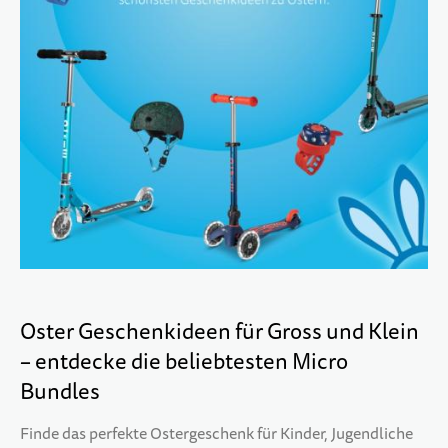
10 JAHRE+
SPORT & FREIZEIT
TEENS
Oster Geschenkideen für Gross und Klein
– entdecke die beliebtesten Micro
Bundles
Finde das perfekte Ostergeschenk für Kinder, Jugendliche