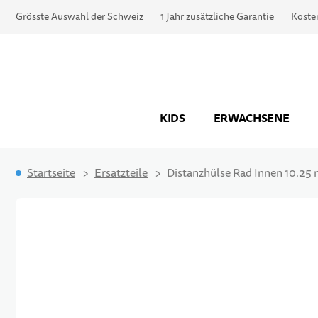
Grösste Auswahl der Schweiz
1 Jahr zusätzliche Garantie
Koste
KIDS
ERWACHSENE
Startseite
Ersatzteile
Distanzhülse Rad Innen 10.25
Zum Ende der Bildgalerie springen