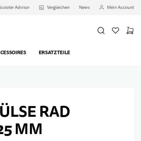
Scooter Advisor
Vergleichen
News
Mein Account
SUCHE
WUNSCHZETTEL
WAREN
Minicar
CESSOIRES
ERSATZTEILE
ÜLSE RAD
.25 MM