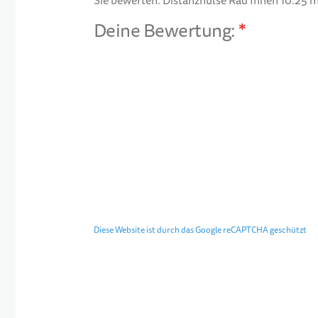
Sie bewerten:
Distanzhülse Rad Innen 10.25
Deine Bewertung:
1 star
2 stars
3 stars
4 stars
5 stars
Diese Website ist durch das Google reCAPTCHA geschützt