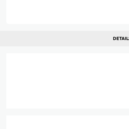
Zum Anfang der Bildgalerie springen
DETAIL