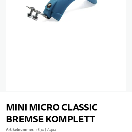
10 JAHRE+
SPORT & FREIZEIT
TEENS
Zum Anfang der Bildgalerie springen
MINI MICRO CLASSIC
BREMSE KOMPLETT
Artikelnummer
1630 | Aqua