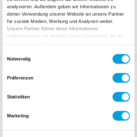
analysieren. Außerdem geben wir Informationen zu
In den Warenkorb
deiner Verwendung unserer Website an unsere Partner
für soziale Medien, Werbung und Analysen weiter.
Unsere Partner führen diese Informationen
Zur Vergleichsliste hinzufügen
möglicherweise mit weiteren Daten zusammen, die du
Zur Wunschliste hinzufügen
ihnen bereitgestellt hast oder die sie im Rahmen deiner
Nutzung der Dienste gesammelt haben.
Einwilligungsauswahl
Notwendig
DETAILS
Präferenzen
BESCHREIBUNG
Statistiken
Marketing