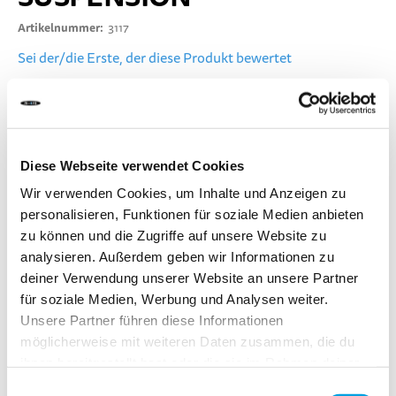
Artikelnummer
3117
Sei der/die Erste, der diese Produkt bewertet
LIEFERZEIT:
Bestelle heute bis 13.00 Uhr.
Dein Produkt wird am gleichen Werktag verschickt.
Diese Webseite verwendet Cookies
Wir verwenden Cookies, um Inhalte und Anzeigen zu
CHF 30.00
personalisieren, Funktionen für soziale Medien anbieten
Inkl. MwSt.
zu können und die Zugriffe auf unsere Website zu
analysieren. Außerdem geben wir Informationen zu
deiner Verwendung unserer Website an unsere Partner
für soziale Medien, Werbung und Analysen weiter.
In den Warenkorb
Unsere Partner führen diese Informationen
möglicherweise mit weiteren Daten zusammen, die du
ihnen bereitgestellt hast oder die sie im Rahmen deiner
Zur Vergleichsliste hinzufügen
Nutzung der Dienste gesammelt haben.
Zur Wunschliste hinzufügen
Einwilligungsauswahl