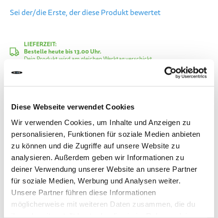
Sei der/die Erste, der diese Produkt bewertet
LIEFERZEIT:
Bestelle heute bis 13.00 Uhr.
Dein Produkt wird am gleichen Werktag verschickt.
CHF 2.40
Diese Webseite verwendet Cookies
Inkl. MwSt.
Wir verwenden Cookies, um Inhalte und Anzeigen zu
personalisieren, Funktionen für soziale Medien anbieten
zu können und die Zugriffe auf unsere Website zu
In den Warenkorb
analysieren. Außerdem geben wir Informationen zu
deiner Verwendung unserer Website an unsere Partner
Zur Vergleichsliste hinzufügen
für soziale Medien, Werbung und Analysen weiter.
Unsere Partner führen diese Informationen
Zur Wunschliste hinzufügen
möglicherweise mit weiteren Daten zusammen, die du
ihnen bereitgestellt hast oder die sie im Rahmen deiner