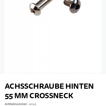
10 JAHRE+
SPORT & FREIZEIT
TEENS
Zum Anfang der Bildgalerie springen
ACHSSCHRAUBE HINTEN
55 MM CROSSNECK
Artikelnummer
4024