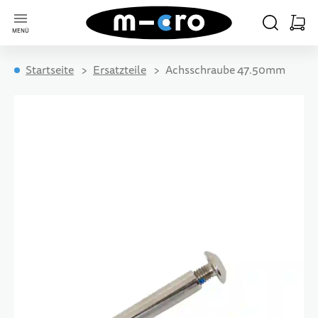
Zur Startseite
SUCHE
WARE
MENÜ
Minica
Startseite
Ersatzteile
Achsschraube 47.50mm
KIDS
ERWACHSENE
ELECTRIC
FREESTYLE
REISEN
SKATES
ACCESSOIRES
ERSATZTEILE
Zum Ende der Bildgalerie springen
ALLE ARTIKEL
ALLE ARTIKEL
ALLE ARTIKEL
ALLE ARTIKEL
ALLE ARTIKEL
ALLE ARTIKEL
ALLE ARTIKEL
ALLE ARTIKEL
12 MONATE+
STADT & PENDELN
ERWACHSENE
BEGINNER
FÜR KIDS
BEGINNER
FÜR KIDS
KIDS
18 MONATE+
LANGE DISTANZEN
INDIANA
FÜR ERWACHSENE
ADVANCED
FÜR ERWACHSENE
ADULTS
2 JAHRE+
SHOPPING & AUSFLÜGE
PRO
FREESTYLE
5 JAHRE+
NATURWEGE