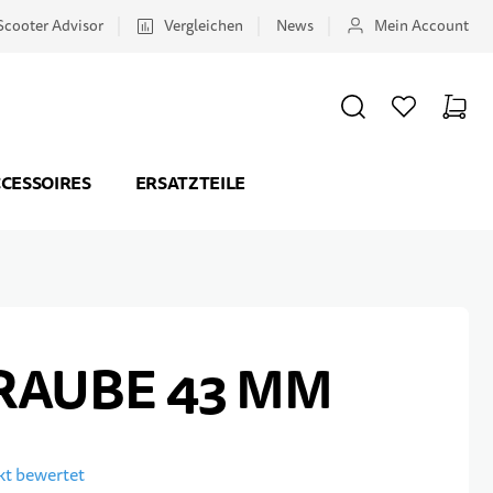
Scooter Advisor
Vergleichen
News
Mein Account
SUCHE
WUNSCHZETTEL
WAREN
Minicar
CESSOIRES
ERSATZTEILE
RAUBE 43 MM
ukt bewertet