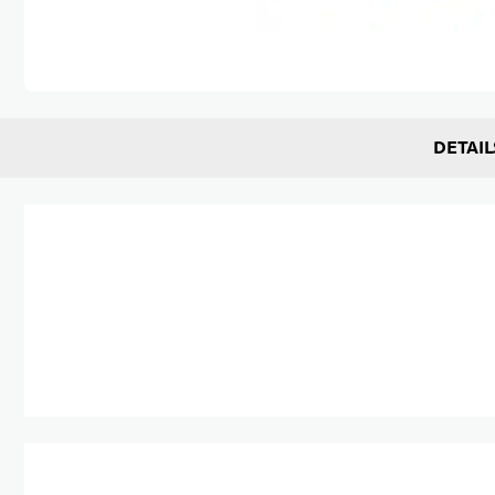
Zum Anfang der Bildgalerie springen
DETAIL