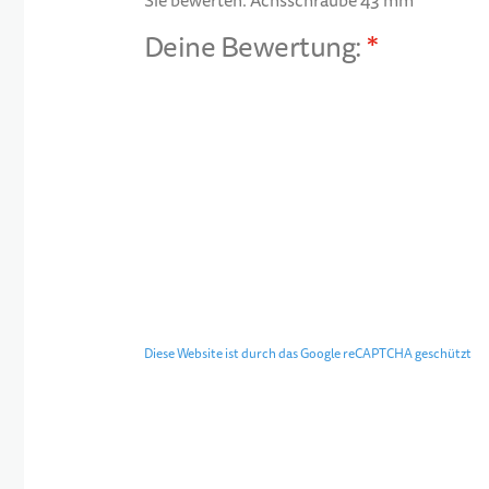
Sie bewerten:
Achsschraube 43 mm
Deine Bewertung:
1 star
2 stars
3 stars
4 stars
5 stars
Diese Website ist durch das Google reCAPTCHA geschützt