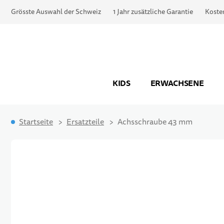
Grösste Auswahl der Schweiz
1 Jahr zusätzliche Garantie
Koste
KIDS
ERWACHSENE
Startseite
Ersatzteile
Achsschraube 43 mm
Zum Ende der Bildgalerie springen