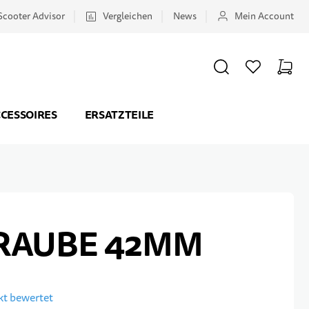
Scooter Advisor
Vergleichen
News
Mein Account
SUCHE
WUNSCHZETTEL
WAREN
Minicar
CESSOIRES
ERSATZTEILE
RAUBE 42MM
ukt bewertet