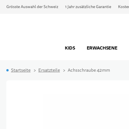
Grösste Auswahl der Schweiz
1 Jahr zusätzliche Garantie
Koste
KIDS
ERWACHSENE
Startseite
Ersatzteile
Achsschraube 42mm
Zum Ende der Bildgalerie springen