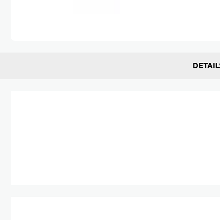
Zum Anfang der Bildgalerie springen
DETAIL