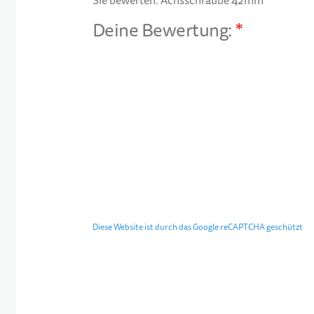
Sie bewerten:
Achsschraube 42mm
Deine Bewertung:
1 star
2 stars
3 stars
4 stars
5 stars
Diese Website ist durch das Google reCAPTCHA geschützt